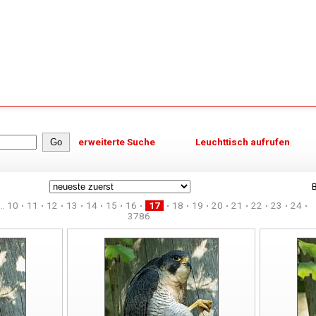
erweiterte Suche
Leuchttisch aufrufen
B
..
10
11
12
13
14
15
16
17
18
19
20
21
22
23
24
3786