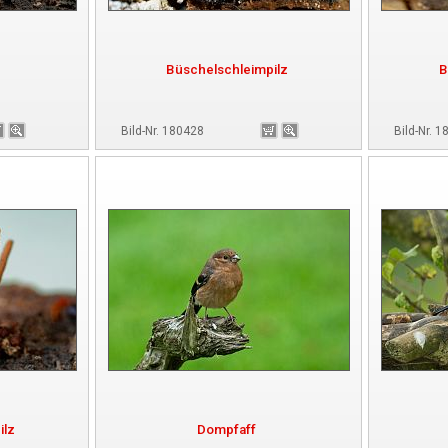
Büschelschleimpilz
B
Bild-Nr. 180428
Bild-Nr. 
ilz
Dompfaff