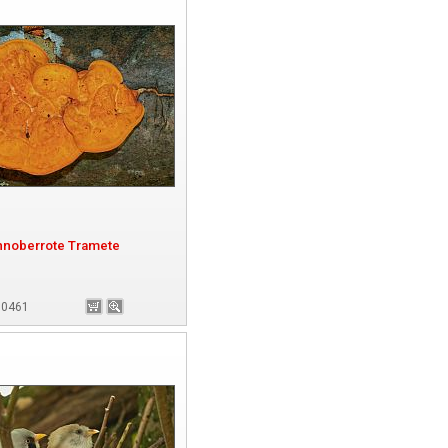
nnoberrote Tramete
180461