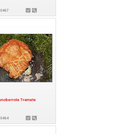
180467
nnoberrote Tramete
180464