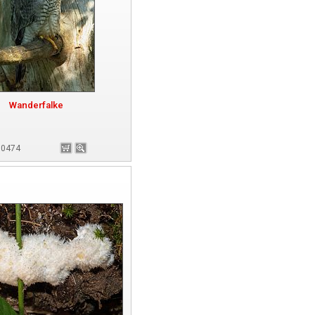
Wanderfalke
180474