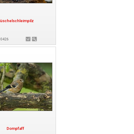
üschelschleimpilz
180426
Dompfaff