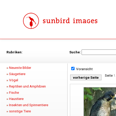
Rubriken:
Suche:
Neueste Bilder
Voransicht
Säugetiere
Seite
1.
vorherige Seite
Vögel
Reptilien und Amphibien
Fische
Haustiere
Insekten und Spinnentiere
sonstige Tiere