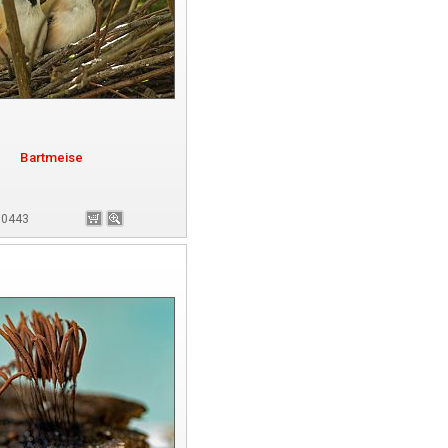
Bartmeise
180443