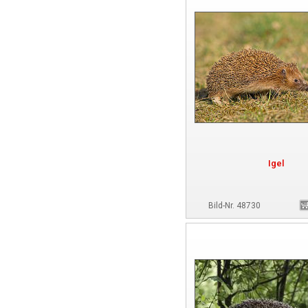
Igel
Bild-Nr. 48730