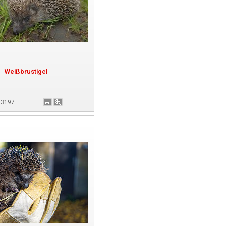
Weißbrustigel
 13197