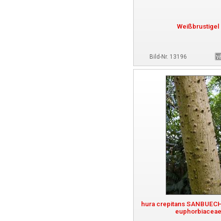
Weißbrustigel
Bild-Nr. 13196
hura crepitans SANBUE
euphorbiacea