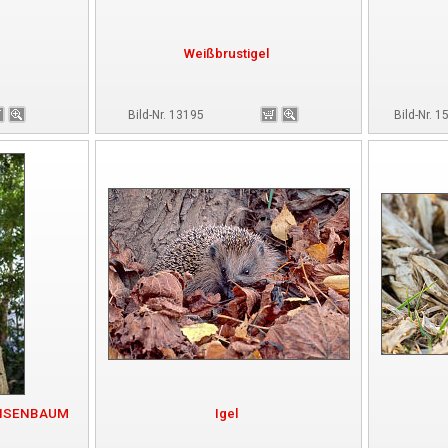
Weißbrustigel
Bild-Nr. 13195
Bild-Nr. 
CHSENBAUM
Igel
e