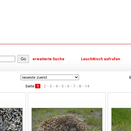
erweiterte Suche
Leuchttisch aufrufen
B
Seite
1
2
3
4
5
6
7
8
14