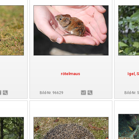
rötelmaus
Igel, 
Bild-Nr. 96629
Bild-Nr.