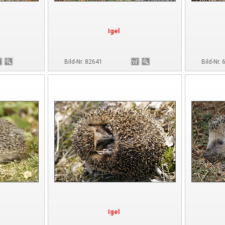
Igel
Bild-Nr. 82641
Bild-Nr.
Igel