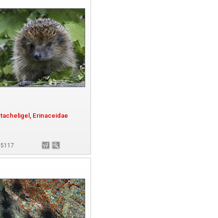
Stacheligel, Erinaceidae
 55117