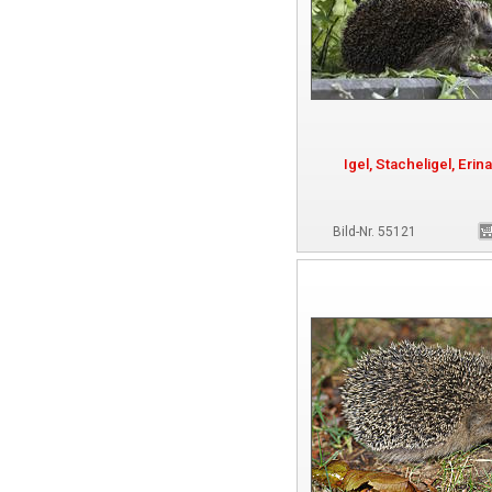
Igel, Stacheligel, Eri
Bild-Nr. 55121