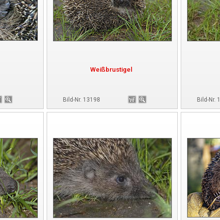
Weißbrustigel
Bild-Nr. 13198
Bild-Nr.