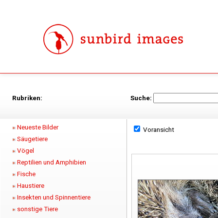
Rubriken:
Suche:
Neueste Bilder
Voransicht
Säugetiere
Vögel
Reptilien und Amphibien
Fische
Haustiere
Insekten und Spinnentiere
sonstige Tiere