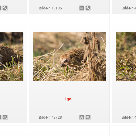
Bild-Nr. 73105
Bild-Nr.
Igel
Bild-Nr. 48728
Bild-Nr.