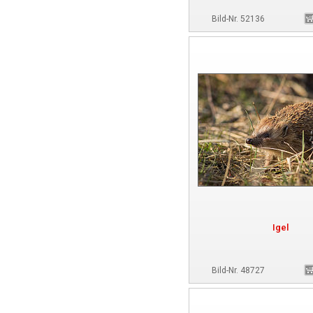
Bild-Nr. 52136
Igel
Bild-Nr. 48727