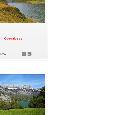
Oberalpsee
145245