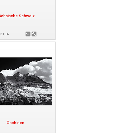
ächsische Schweiz
 65134
Öschinen