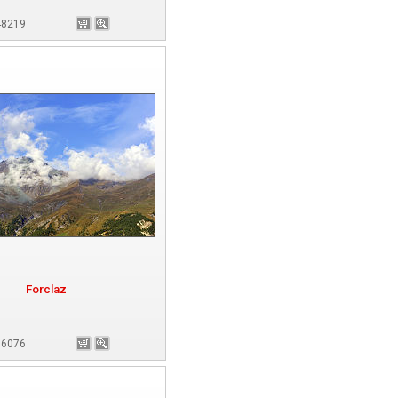
148219
Forclaz
 66076