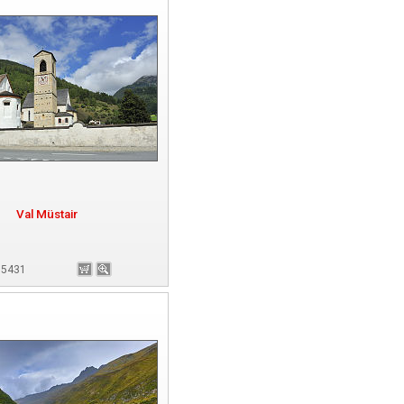
Val Müstair
 65431