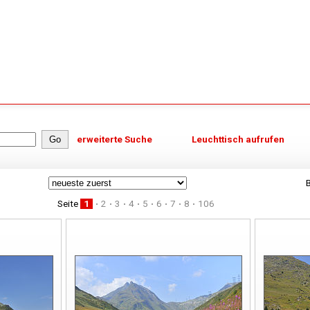
erweiterte Suche
Leuchttisch aufrufen
B
Seite
1
2
3
4
5
6
7
8
106