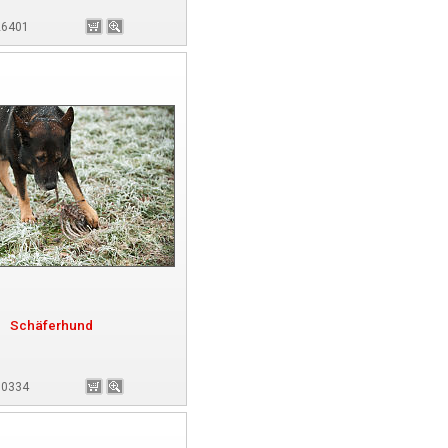
 26401
Schäferhund
 70334