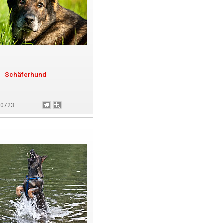
Schäferhund
 90723