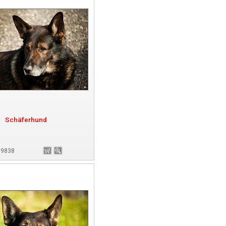
Schäferhund
 89838