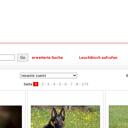
erweiterte Suche
Leuchttisch aufrufen
B
Seite
1
2
3
4
5
6
7
8
273