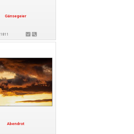
Gänsegeier
181811
Abendrot