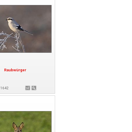
Raubwürger
181642