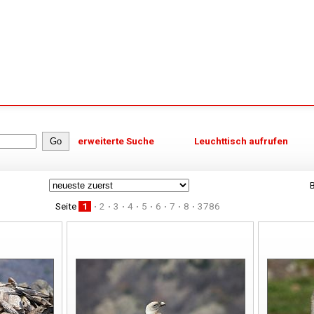
erweiterte Suche
Leuchttisch aufrufen
B
Seite
1
2
3
4
5
6
7
8
3786