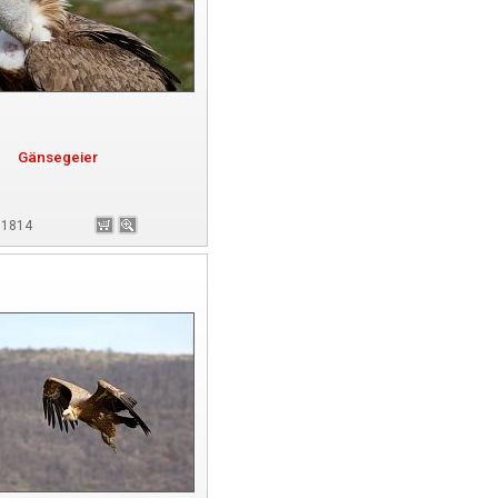
Gänsegeier
181814