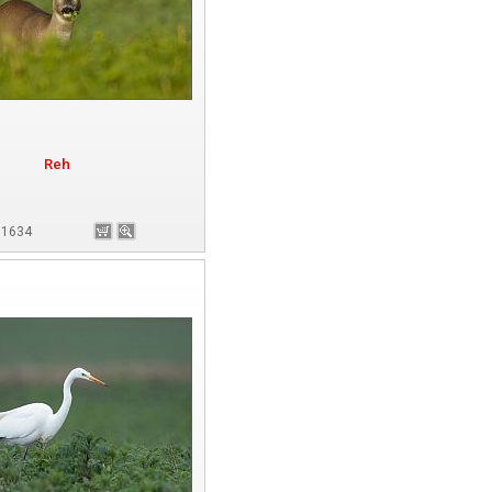
Reh
181634