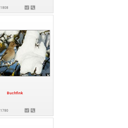
181808
Buchfink
181780