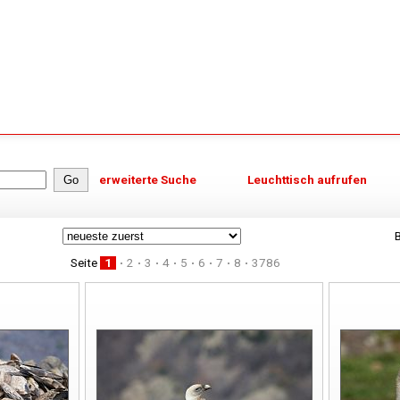
erweiterte Suche
Leuchttisch aufrufen
B
Seite
1
2
3
4
5
6
7
8
3786