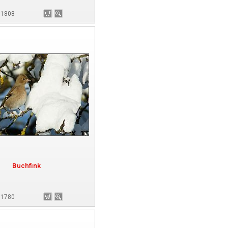
181808
Buchfink
181780