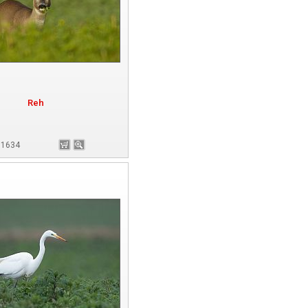
Reh
181634