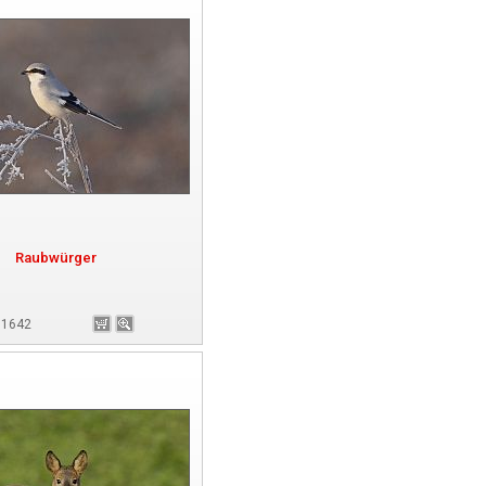
Raubwürger
181642