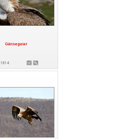
Gänsegeier
181814