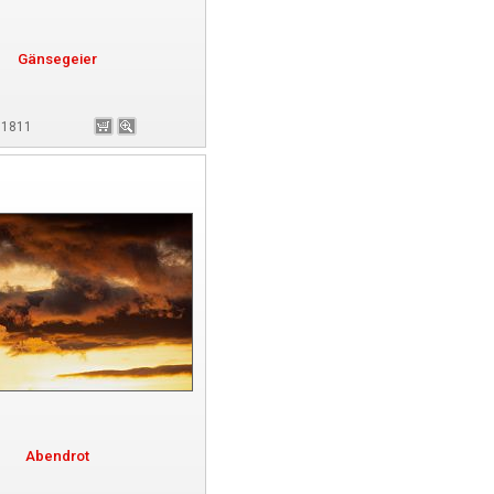
Gänsegeier
181811
Abendrot