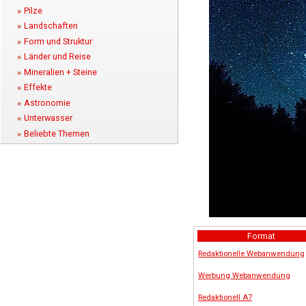
Pilze
Landschaften
Form und Struktur
Länder und Reise
Mineralien + Steine
Effekte
Astronomie
Unterwasser
Beliebte Themen
Format
Redaktionelle Webanwendung
Werbung Webanwendung
Redaktionell A7