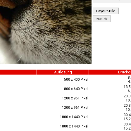
Layout-Bild
zurück
Auflösung
Druckg
8
500 x 400 Pixel
4
13,5
800 x 640 Pixel
6
20,3
1200 x 961 Pixel
10,
20,3
1200 x 961 Pixel
10,
30,4
1800 x 1440 Pixel
15,2
30,4
1800 x 1440 Pixel
15,2