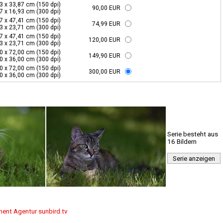
3 x 33,87 cm (150 dpi)
90,00 EUR
7 x 16,93 cm (300 dpi)
7 x 47,41 cm (150 dpi)
74,99 EUR
3 x 23,71 cm (300 dpi)
7 x 47,41 cm (150 dpi)
120,00 EUR
3 x 23,71 cm (300 dpi)
0 x 72,00 cm (150 dpi)
149,90 EUR
0 x 36,00 cm (300 dpi)
0 x 72,00 cm (150 dpi)
300,00 EUR
0 x 36,00 cm (300 dpi)
Serie besteht aus
16 Bildern
Serie anzeigen
ment Agentur sunbird.tv
g