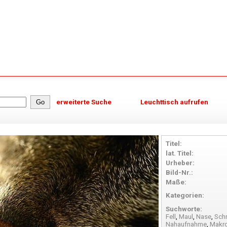
erweiterte Suche
Leuchttisch aufrufen
Titel:
lat. Titel:
Urheber:
Bild-Nr.:
Maße:
Kategorien:
Suchworte:
Fell
,
Maul
,
Nase
,
Sch
Nahaufnahme
,
Makr