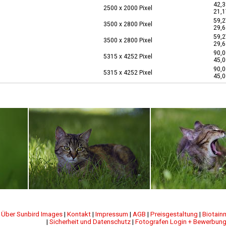
42,3
2500 x 2000 Pixel
21,1
59,2
3500 x 2800 Pixel
29,6
59,2
3500 x 2800 Pixel
29,6
90,0
5315 x 4252 Pixel
45,0
90,0
5315 x 4252 Pixel
45,0
|
Über Sunbird Images
|
Kontakt
|
Impressum
|
AGB
|
Preisgestaltung
|
Biotain
|
Sicherheit und Datenschutz
|
Fotografen Login + Bewerbun