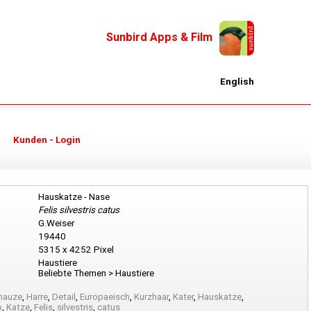
Sunbird Apps & Film
English
Kunden - Login
Hauskatze - Nase
Felis silvestris catus
G.Weiser
19440
5315 x 4252 Pixel
Haustiere
Beliebte Themen > Haustiere
nauze
,
Harre
,
Detail
,
Europaeisch
,
Kurzhaar
,
Kater
,
Hauskatze
,
o
,
Katze
,
Felis
,
silvestris
,
catus