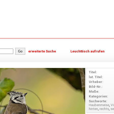
erweiterte Suche
Leuchttisch aufrufen
Titel:
lat. Titel:
Urheber:
Bild-Nr.:
Maße:
Kategorien:
Suchworte:
Haubenmeise
,
V
hinten
,
rechts
,
s