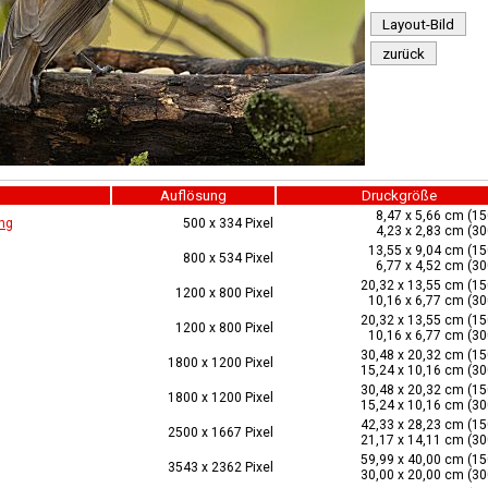
Layout-Bild
zurück
Auflösung
Druckgröße
8,47 x 5,66 cm (15
ng
500 x 334 Pixel
4,23 x 2,83 cm (30
13,55 x 9,04 cm (15
800 x 534 Pixel
6,77 x 4,52 cm (30
20,32 x 13,55 cm (15
1200 x 800 Pixel
10,16 x 6,77 cm (30
20,32 x 13,55 cm (15
1200 x 800 Pixel
10,16 x 6,77 cm (30
30,48 x 20,32 cm (15
1800 x 1200 Pixel
15,24 x 10,16 cm (30
30,48 x 20,32 cm (15
1800 x 1200 Pixel
15,24 x 10,16 cm (30
42,33 x 28,23 cm (15
2500 x 1667 Pixel
21,17 x 14,11 cm (30
59,99 x 40,00 cm (15
3543 x 2362 Pixel
30,00 x 20,00 cm (30