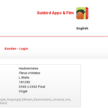
Sunbird Apps & Film
English
Kunden - Login
Haubenmeise
Parus cristatus
L.Werle
181282
3543 x 2362 Pixel
Vögel
ögel
,
Singvögel
,
Meisen
,
Baumstamm
,
sitzend
,
von
,
ehend