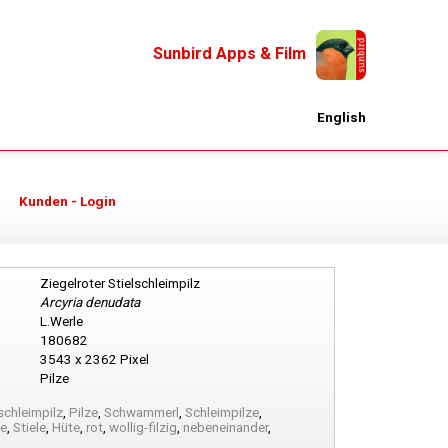
Sunbird Apps & Film
English
Kunden - Login
Ziegelroter Stielschleimpilz
Arcyria denudata
L.Werle
180682
3543 x 2362 Pixel
Pilze
schleimpilz
,
Pilze
,
Schwammerl
,
Schleimpilze
,
le
,
Stiele
,
Hüte
,
rot
,
wollig-filzig
,
nebeneinander
,