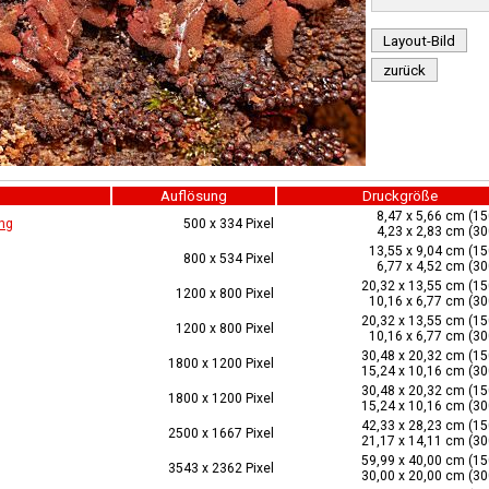
Layout-Bild
zurück
Auflösung
Druckgröße
8,47 x 5,66 cm (15
ng
500 x 334 Pixel
4,23 x 2,83 cm (30
13,55 x 9,04 cm (15
800 x 534 Pixel
6,77 x 4,52 cm (30
20,32 x 13,55 cm (15
1200 x 800 Pixel
10,16 x 6,77 cm (30
20,32 x 13,55 cm (15
1200 x 800 Pixel
10,16 x 6,77 cm (30
30,48 x 20,32 cm (15
1800 x 1200 Pixel
15,24 x 10,16 cm (30
30,48 x 20,32 cm (15
1800 x 1200 Pixel
15,24 x 10,16 cm (30
42,33 x 28,23 cm (15
2500 x 1667 Pixel
21,17 x 14,11 cm (30
59,99 x 40,00 cm (15
3543 x 2362 Pixel
30,00 x 20,00 cm (30