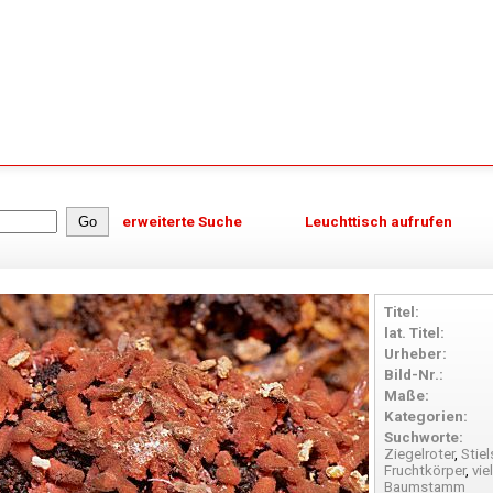
erweiterte Suche
Leuchttisch aufrufen
Titel:
lat. Titel:
Urheber:
Bild-Nr.:
Maße:
Kategorien:
Suchworte:
Ziegelroter
,
Stiel
Fruchtkörper
,
vie
Baumstamm