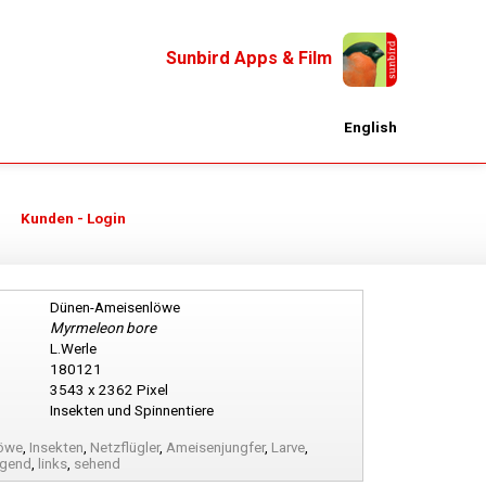
Sunbird Apps & Film
English
Kunden - Login
Dünen-Ameisenlöwe
Myrmeleon bore
L.Werle
180121
3543 x 2362 Pixel
Insekten und Spinnentiere
öwe
,
Insekten
,
Netzflügler
,
Ameisenjungfer
,
Larve
,
egend
,
links
,
sehend