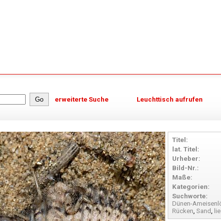
erweiterte Suche
Leuchttisch aufrufen
Titel:
lat. Titel:
Urheber:
Bild-Nr.:
Maße:
Kategorien:
Suchworte:
Dünen-Ameisenl
Rücken
,
Sand
,
li