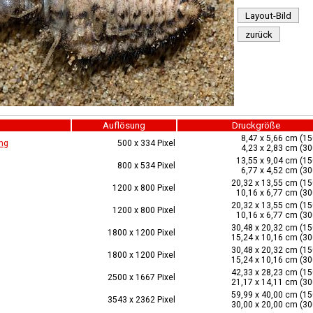
Layout-Bild
zurück
Auflösung
Druckgröße
8,47 x 5,66 cm (15
ng
500 x 334 Pixel
4,23 x 2,83 cm (30
13,55 x 9,04 cm (15
800 x 534 Pixel
6,77 x 4,52 cm (30
20,32 x 13,55 cm (15
1200 x 800 Pixel
10,16 x 6,77 cm (30
20,32 x 13,55 cm (15
1200 x 800 Pixel
10,16 x 6,77 cm (30
30,48 x 20,32 cm (15
1800 x 1200 Pixel
15,24 x 10,16 cm (30
30,48 x 20,32 cm (15
1800 x 1200 Pixel
15,24 x 10,16 cm (30
42,33 x 28,23 cm (15
2500 x 1667 Pixel
21,17 x 14,11 cm (30
59,99 x 40,00 cm (15
3543 x 2362 Pixel
30,00 x 20,00 cm (30