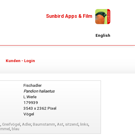
Sunbird Apps & Film
English
Kunden - Login
Fischadler
Pandion haliaetus
L.Werle
179939
3543 x 2362 Pixel
Vögel
l
,
Greifvögel
,
Adler
,
Baumstamm
,
Ast
,
sitzend
,
links
,
immel
,
blau