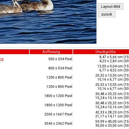
Layout-Bild
zurück
Auflösung
Druckgröße
8,47 x 5,66 cm (15
ng
500 x 334 Pixel
4,23 x 2,83 cm (30
13,55 x 9,04 cm (15
800 x 534 Pixel
6,77 x 4,52 cm (30
20,32 x 13,55 cm (15
1200 x 800 Pixel
10,16 x 6,77 cm (30
20,32 x 13,55 cm (15
1200 x 800 Pixel
10,16 x 6,77 cm (30
30,48 x 20,32 cm (15
1800 x 1200 Pixel
15,24 x 10,16 cm (30
30,48 x 20,32 cm (15
1800 x 1200 Pixel
15,24 x 10,16 cm (30
42,33 x 28,23 cm (15
2500 x 1667 Pixel
21,17 x 14,11 cm (30
59,99 x 40,00 cm (15
3543 x 2362 Pixel
30,00 x 20,00 cm (30