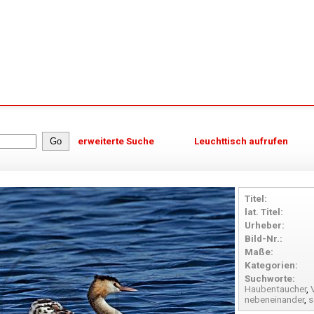
erweiterte Suche
Leuchttisch aufrufen
Titel:
lat. Titel:
Urheber:
Bild-Nr.:
Maße:
Kategorien:
Suchworte:
Haubentaucher
,
nebeneinander
,
s