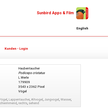
Sunbird Apps & Film
English
Kunden - Login
Haubentaucher
Podiceps cristatus
L.Werle
179909
3543 x 2362 Pixel
Vögel
Vögel
,
Lappentaucher
,
Altvogel
,
Jungvogel
,
Wasser
,
chwimmend
,
rechts
,
sehend