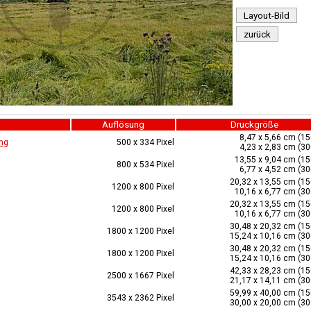
Layout-Bild
zurück
Auflösung
Druckgröße
8,47 x 5,66 cm (15
ng
500 x 334 Pixel
4,23 x 2,83 cm (30
13,55 x 9,04 cm (15
800 x 534 Pixel
6,77 x 4,52 cm (30
20,32 x 13,55 cm (15
1200 x 800 Pixel
10,16 x 6,77 cm (30
20,32 x 13,55 cm (15
1200 x 800 Pixel
10,16 x 6,77 cm (30
30,48 x 20,32 cm (15
1800 x 1200 Pixel
15,24 x 10,16 cm (30
30,48 x 20,32 cm (15
1800 x 1200 Pixel
15,24 x 10,16 cm (30
42,33 x 28,23 cm (15
2500 x 1667 Pixel
21,17 x 14,11 cm (30
59,99 x 40,00 cm (15
3543 x 2362 Pixel
30,00 x 20,00 cm (30