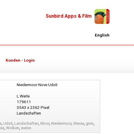
Sunbird Apps & Film
English
Kunden - Login
Niedermoor Nove Udoli
L.Werle
179611
3543 x 2362 Pixel
Landschaften
e
,
Udoli
,
Landschaften
,
Moor
,
Niedermoor
,
Wiese
,
grün
,
sse
,
Wolken
,
weiss