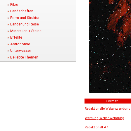
Pilze
Landschaften
Form und Struktur
Länder und Reise
Mineralien + Steine
Effekte
Astronomie
Unterwasser
Beliebte Themen
Format
Redaktionelle Webanwendung
Werbung Webanwendung
Redaktionell A7