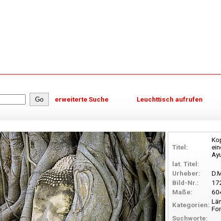
erweiterte Suche
Leuchttisch aufrufen
Ko
Titel:
ein
Ayu
lat. Titel:
Urheber:
D.
Bild-Nr.:
17
Maße:
60
Län
Kategorien:
For
Suchworte: