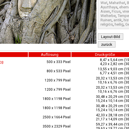
Wat
,
Mahathat
,
Ayutthaya
,
ehema
Asien
,
Ficus
,
vire
Welterbe
,
Tempe
Ruinen
,
antik
,
his
religiös
,
heilig
,
G
Layout-Bild
zurück
Auflösung
Druckgröße
8,47 x 5,64 cm (15
ng
500 x 333 Pixel
4,23 x 2,82 cm (30
13,55 x 9,03 cm (15
800 x 533 Pixel
6,77 x 4,51 cm (30
20,32 x 13,53 cm (15
1200 x 799 Pixel
10,16 x 6,76 cm (30
20,32 x 13,53 cm (15
1200 x 799 Pixel
10,16 x 6,76 cm (30
30,48 x 20,29 cm (15
1800 x 1198 Pixel
15,24 x 10,14 cm (30
30,48 x 20,29 cm (15
1800 x 1198 Pixel
15,24 x 10,14 cm (30
42,33 x 28,18 cm (15
2500 x 1664 Pixel
21,17 x 14,09 cm (30
59,27 x 39,44 cm (15
3500 x 2329 Pixel
29,63 x 19,72 cm (30