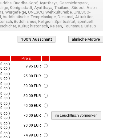
Buddha
,
Buddha-Kopf
,
Ayutthaya
,
Geschichtspark
,
lige
,
Königsstadt
,
Ayutthaya
,
Thailand
,
Südost
,
Asien
,
ns
,
Würgefeige
,
UNESCO
,
Weltkulturerbe
,
UNESCO-
l
,
buddhistische
,
Tempelanlage
,
Denkmal
,
Attraktion
,
torisch
,
Buddhismus
,
Religion
,
Spiritualität
,
spirituell
,
eschichte
,
Kultur
,
historisch
,
Reisen
,
Tourismus
,
Urlaub
100% Ausschnitt
ähnliche Motive
Preis
0 dpi)
9,95 EUR
0 dpi)
0 dpi)
25,00 EUR
0 dpi)
0 dpi)
30,00 EUR
0 dpi)
0 dpi)
50,00 EUR
0 dpi)
0 dpi)
40,00 EUR
0 dpi)
0 dpi)
70,00 EUR
0 dpi)
0 dpi)
90,00 EUR
0 dpi)
0 dpi)
74,99 EUR
0 dpi)