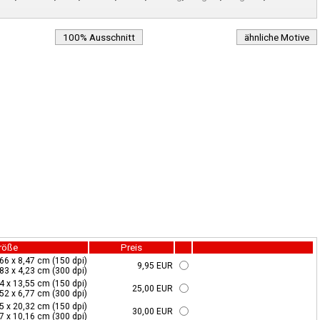
100% Ausschnitt
ähnliche Motive
röße
Preis
,66 x 8,47 cm (150 dpi)
9,95 EUR
,83 x 4,23 cm (300 dpi)
4 x 13,55 cm (150 dpi)
25,00 EUR
,52 x 6,77 cm (300 dpi)
5 x 20,32 cm (150 dpi)
30,00 EUR
7 x 10,16 cm (300 dpi)