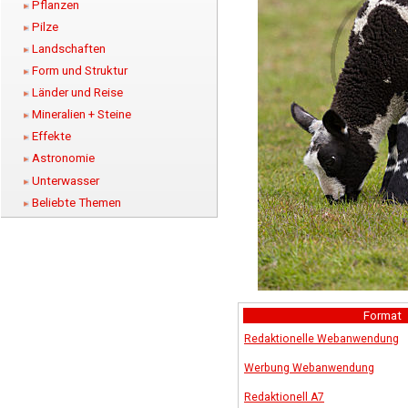
Pflanzen
Pilze
Landschaften
Form und Struktur
Länder und Reise
Mineralien + Steine
Effekte
Astronomie
Unterwasser
Beliebte Themen
Format
Redaktionelle Webanwendung
Werbung Webanwendung
Redaktionell A7