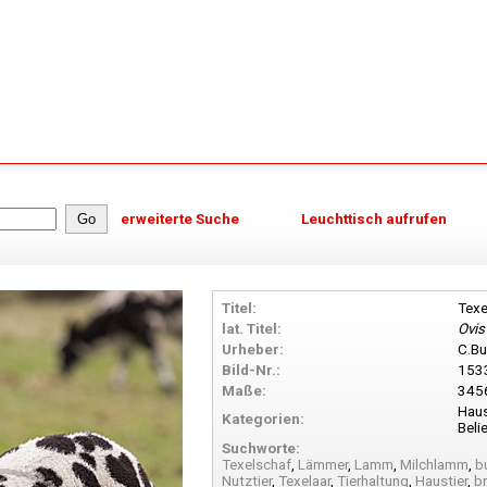
erweiterte Suche
Leuchttisch aufrufen
Titel:
Texe
lat. Titel:
Ovis
Urheber:
C.Bu
Bild-Nr.:
153
Maße:
3456
Haus
Kategorien:
Beli
Suchworte:
Texelschaf
,
Lämmer
,
Lamm
,
Milchlamm
,
b
Nutztier
,
Texelaar
,
Tierhaltung
,
Haustier
,
b