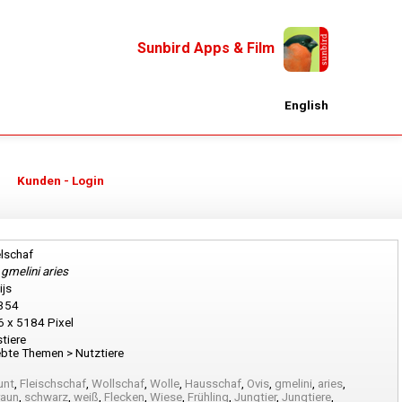
Sunbird Apps & Film
English
Kunden - Login
lschaf
 gmelini aries
ijs
354
 x 5184 Pixel
tiere
ebte Themen > Nutztiere
unt
,
Fleischschaf
,
Wollschaf
,
Wolle
,
Hausschaf
,
Ovis
,
gmelini
,
aries
,
raun
,
schwarz
,
weiß
,
Flecken
,
Wiese
,
Frühling
,
Jungtier
,
Jungtiere
,