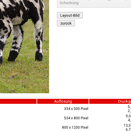
Scheckung
Layout-Bild
zurück
Auflösung
Druckg
5
334 x 500 Pixel
2
9,0
534 x 800 Pixel
4
13,5
800 x 1200 Pixel
6,7