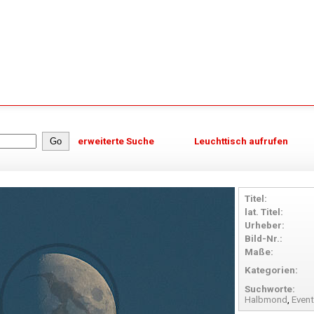
erweiterte Suche
Leuchttisch aufrufen
Titel:
lat. Titel:
Urheber:
Bild-Nr.:
Maße:
Kategorien:
Suchworte:
Halbmond
,
Even