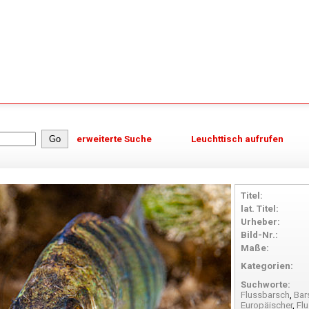
erweiterte Suche
Leuchttisch aufrufen
Titel:
lat. Titel:
Urheber:
Bild-Nr.:
Maße:
Kategorien:
Suchworte:
Flussbarsch
,
Bar
Europäischer
,
Fl