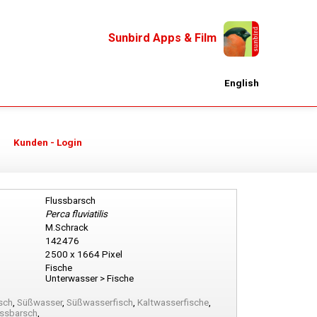
Sunbird Apps & Film
English
Kunden - Login
Flussbarsch
Perca fluviatilis
M.Schrack
142476
2500 x 1664 Pixel
Fische
Unterwasser > Fische
sch
,
Süßwasser
,
Süßwasserfisch
,
Kaltwasserfische
,
ussbarsch
,