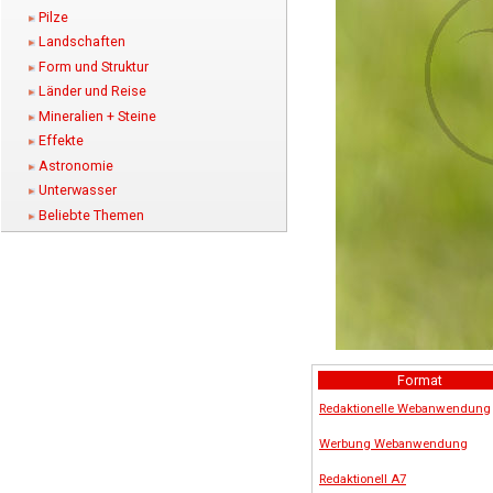
Pilze
Landschaften
Form und Struktur
Länder und Reise
Mineralien + Steine
Effekte
Astronomie
Unterwasser
Beliebte Themen
Format
Redaktionelle Webanwendung
Werbung Webanwendung
Redaktionell A7