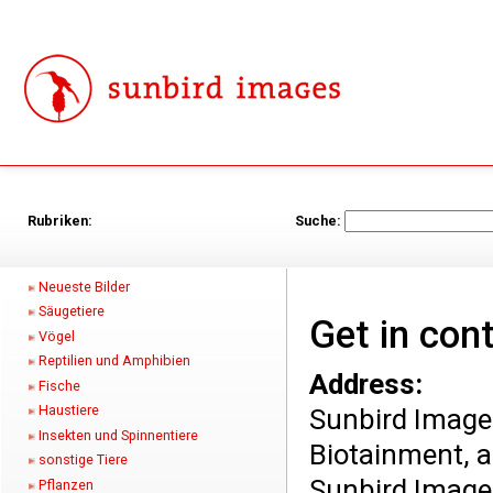
Rubriken:
Suche:
Neueste Bilder
Säugetiere
Get in co
Vögel
Reptilien und Amphibien
Address:
Fische
Haustiere
Sunbird Images
Insekten und Spinnentiere
Biotainment, a
sonstige Tiere
Sunbird Image
Pflanzen